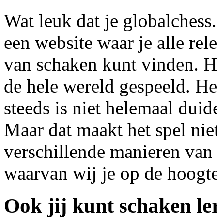
Wat leuk dat je globalchess
een website waar je alle rel
van schaken kunt vinden. He
de hele wereld gespeeld. Het
steeds is niet helemaal duide
Maar dat maakt het spel niet
verschillende manieren van 
waarvan wij je op de hoogt
Ook jij kunt schaken le