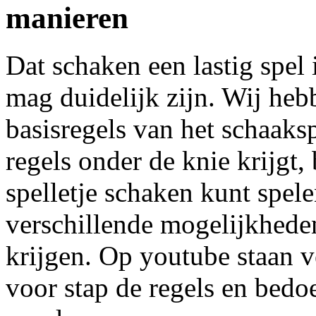
manieren
Dat schaken een lastig spel 
mag duidelijk zijn. Wij heb
basisregels van het schaaks
regels onder de knie krijgt, 
spelletje schaken kunt spele
verschillende mogelijkheden
krijgen. Op youtube staan v
voor stap de regels en bedoe